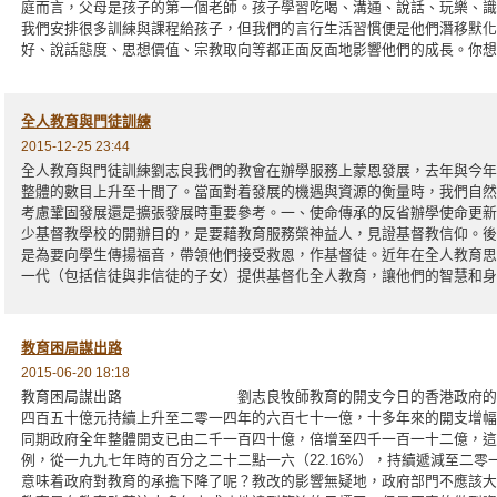
庭而言，父母是孩子的第一個老師。孩子學習吃喝、溝通、說話、玩樂、識
我們安排很多訓練與課程給孩子，但我們的言行生活習慣便是他們潛移默化
好、說話態度、思想價值、宗教取向等都正面反面地影響他們的成長。你想
全人教育與門徒訓練
2015-12-25 23:44
全人教育與門徒訓練劉志良我們的教會在辦學服務上蒙恩發展，去年與今年
整體的數目上升至十間了。當面對着發展的機遇與資源的衡量時，我們自然
考慮鞏固發展還是擴張發展時重要參考。一、使命傳承的反省辦學使命更新
少基督教學校的開辦目的，是要藉教育服務榮神益人，見證基督教信仰。後
是為要向學生傳揚福音，帶領他們接受救恩，作基督徒。近年在全人教育思
一代（包括信徒與非信徒的子女）提供基督化全人教育，讓他們的智慧和身
教育困局謀出路
2015-06-20 18:18
教育困局謀出路 劉志良牧師教育的開支今日的香港政府的教育
四百五十億元持續上升至二零一四年的六百七十一億，十多年來的開支增幅
同期政府全年整體開支已由二千一百四十億，倍增至四千一百一十二億，這
例，從一九九七年時的百分之二十二點一六（22.16%），持續遞減至二零一
意味着政府對教育的承擔下降了呢？教改的影響無疑地，政府部門不應該大