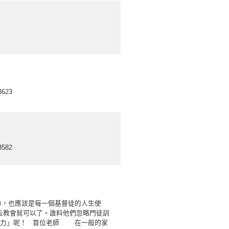
623
582
，也應該是每一個基督徒的人生使
送去教會就可以了。誰料他們忽略門徒訓
嘥力」呢！ 首位老師 在一般的家