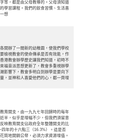
字等，都是由父母教導的。父母須知道
的學習課程。我們的飲食習慣、生活喜
一想
各開辦了一間新的幼稚園，使我們學校
要檢視教會的使命傳承是否有效能，作
香港教會辦學歷史讓我們知道，初時不
來福音派思想更新了，教會多重視辦學
潮影響下，教會多明白到辦學是要向下
量，並神和人喜愛他們的心，都一齊增
開支，由一九九七年回歸時的每年
近半，似乎是增幅不少，但我們須留意
反映教育開支佔政府全年整體開支的比
四年的十六點三（16.3%）。這是否
花筒地開銷公帑，必須力求資源增值。